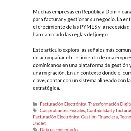
Muchas empresas en República Dominicana e
para facturar y gestionar su negocio. La ent
el crecimiento de las PYMES y la necesidad 
han cambiado las reglas del juego.
Este artículo explora las señales más comu
de acompañar el crecimiento de una empres
dominicanos en una plataforma de gestión y
una migración. En un contexto donde el cumpl
clave, contar con un sistema alineado con la
estratégica.
Categorías
Facturación Electrónica
,
Transformación Digit
Etiquetas
Comprobantes Fiscales
,
Contabilidad y factura
Facturación Electrónica
,
Gestión Financiera
,
Tecno
Unolet
Deja un comentario