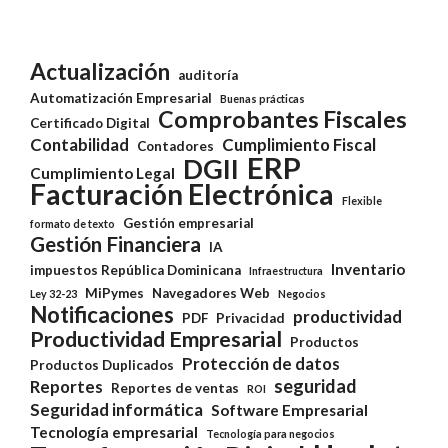
Actualización
auditoría
Automatización Empresarial
Buenas prácticas
Comprobantes Fiscales
Certificado Digital
Contabilidad
Cumplimiento Fiscal
Contadores
ERP
DGII
Cumplimiento Legal
Facturación Electrónica
Flexible
Gestión empresarial
formato de texto
Gestión Financiera
IA
Inventario
impuestos República Dominicana
Infraestructura
MiPymes
Navegadores Web
Ley 32-23
Negocios
Notificaciones
productividad
PDF
Privacidad
Productividad Empresarial
Productos
Protección de datos
Productos Duplicados
seguridad
Reportes
Reportes de ventas
ROI
Seguridad informática
Software Empresarial
Tecnología empresarial
Tecnología para negocios