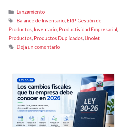
Categorías
Lanzamiento
Etiquetas
Balance de Inventario
,
ERP
,
Gestión de
Productos
,
Inventario
,
Productividad Empresarial
,
Productos
,
Productos Duplicados
,
Unolet
Deja un comentario