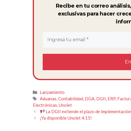
Recibe en tu correo análisi
exclusivas para hacer crec
infor
Categorías
Lanzamiento
Etiquetas
Aduanas
,
Contabilidad
,
DGA
,
DGII
,
ERP
,
Factur
Electrónicas
,
Unolet
La DGII extiende el plazo de implementación 
¡Ya disponible Unolet 4.15!