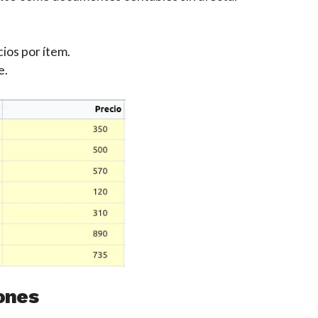
ios por ítem.
e.
ones