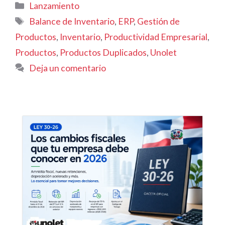
Categorías
Lanzamiento
Etiquetas
Balance de Inventario
,
ERP
,
Gestión de
Productos
,
Inventario
,
Productividad Empresarial
,
Productos
,
Productos Duplicados
,
Unolet
Deja un comentario