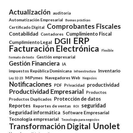
Actualización
auditoría
Automatización Empresarial
Buenas prácticas
Comprobantes Fiscales
Certificado Digital
Contabilidad
Cumplimiento Fiscal
Contadores
ERP
DGII
Cumplimiento Legal
Facturación Electrónica
Flexible
Gestión empresarial
formato de texto
Gestión Financiera
IA
Inventario
impuestos República Dominicana
Infraestructura
MiPymes
Navegadores Web
Ley 32-23
Negocios
Notificaciones
productividad
PDF
Privacidad
Productividad Empresarial
Productos
Protección de datos
Productos Duplicados
seguridad
Reportes
Reportes de ventas
ROI
Seguridad informática
Software Empresarial
Tecnología empresarial
Tecnología para negocios
Unolet
Transformación Digital