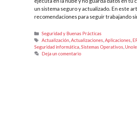
ejecuta en la nube y no guarda datos en t
un sistema seguro y actualizado. En este art
recomendaciones para seguir trabajando si
Categorías
Seguridad y Buenas Prácticas
Etiquetas
Actualización
,
Actualizaciones
,
Aplicaciones
,
E
Seguridad informática
,
Sistemas Operativos
,
Unole
Deja un comentario