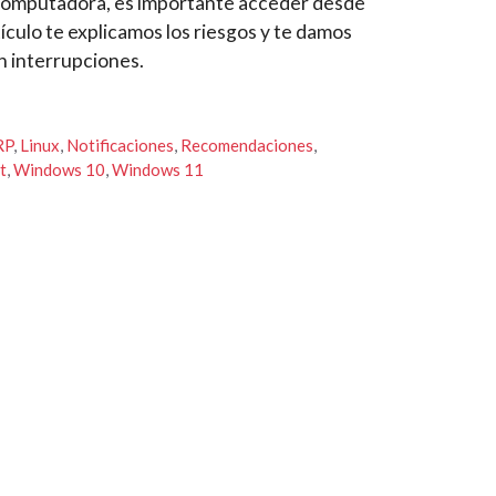
u computadora, es importante acceder desde
ículo te explicamos los riesgos y te damos
n interrupciones.
RP
,
Linux
,
Notificaciones
,
Recomendaciones
,
t
,
Windows 10
,
Windows 11