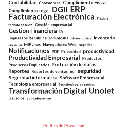
Contabilidad
Cumplimiento Fiscal
Contadores
ERP
DGII
Cumplimiento Legal
Facturación Electrónica
Flexible
Gestión empresarial
formato de texto
Gestión Financiera
IA
Inventario
impuestos República Dominicana
Infraestructura
MiPymes
Navegadores Web
Ley 32-23
Negocios
Notificaciones
productividad
PDF
Privacidad
Productividad Empresarial
Productos
Protección de datos
Productos Duplicados
seguridad
Reportes
Reportes de ventas
ROI
Seguridad informática
Software Empresarial
Tecnología empresarial
Tecnología para negocios
Unolet
Transformación Digital
Usuarios
utilidades online
Política de Privacidad