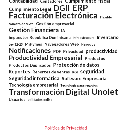
Contabilidad
Cumplimiento Fiscal
Contadores
ERP
DGII
Cumplimiento Legal
Facturación Electrónica
Flexible
Gestión empresarial
formato de texto
Gestión Financiera
IA
Inventario
impuestos República Dominicana
Infraestructura
MiPymes
Navegadores Web
Ley 32-23
Negocios
Notificaciones
productividad
PDF
Privacidad
Productividad Empresarial
Productos
Protección de datos
Productos Duplicados
seguridad
Reportes
Reportes de ventas
ROI
Seguridad informática
Software Empresarial
Tecnología empresarial
Tecnología para negocios
Unolet
Transformación Digital
Usuarios
utilidades online
Política de Privacidad