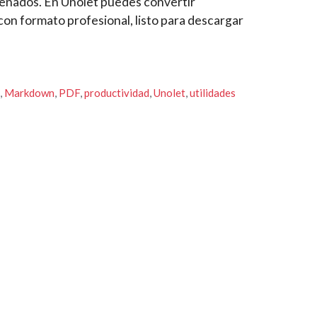
denados. En Unolet puedes convertir
n formato profesional, listo para descargar
,
Markdown
,
PDF
,
productividad
,
Unolet
,
utilidades