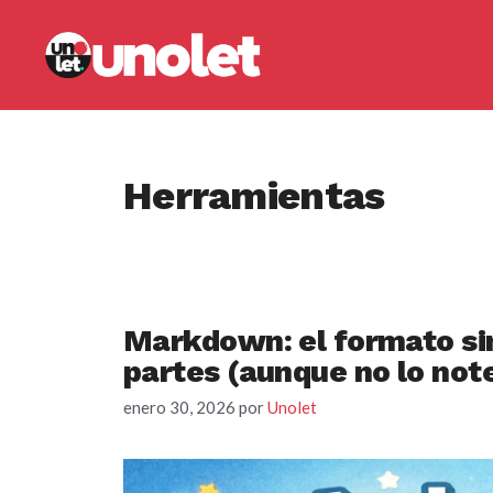
Saltar
al
contenido
Herramientas
Markdown: el formato si
partes (aunque no lo not
enero 30, 2026
por
Unolet