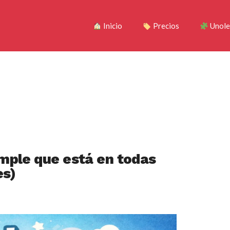
Inicio
Precios
Unole
mple que está en todas
es)