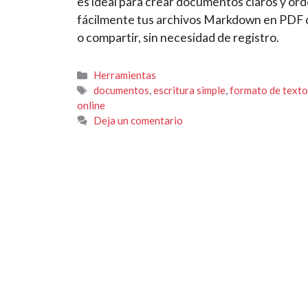
es ideal para crear documentos claros y or
fácilmente tus archivos Markdown en PDF co
o compartir, sin necesidad de registro.
Categorías
Herramientas
Etiquetas
documentos
,
escritura simple
,
formato de texto
online
Deja un comentario