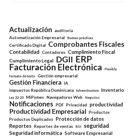
Actualización
auditoría
Automatización Empresarial
Buenas prácticas
Comprobantes Fiscales
Certificado Digital
Contabilidad
Cumplimiento Fiscal
Contadores
ERP
DGII
Cumplimiento Legal
Facturación Electrónica
Flexible
Gestión empresarial
formato de texto
Gestión Financiera
IA
Inventario
impuestos República Dominicana
Infraestructura
MiPymes
Navegadores Web
Ley 32-23
Negocios
Notificaciones
productividad
PDF
Privacidad
Productividad Empresarial
Productos
Protección de datos
Productos Duplicados
seguridad
Reportes
Reportes de ventas
ROI
Seguridad informática
Software Empresarial