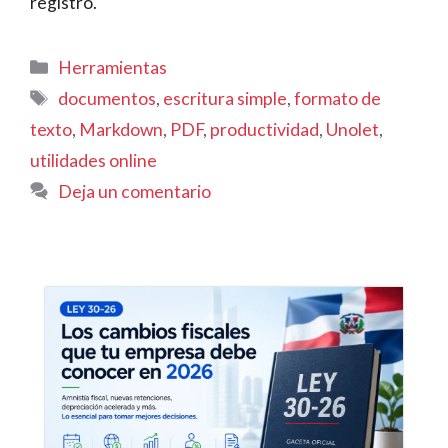
registro.
Categorías
Herramientas
Etiquetas
documentos
,
escritura simple
,
formato de
texto
,
Markdown
,
PDF
,
productividad
,
Unolet
,
utilidades online
Deja un comentario