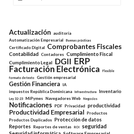
Actualización
auditoría
Automatización Empresarial
Buenas prácticas
Comprobantes Fiscales
Certificado Digital
Contabilidad
Cumplimiento Fiscal
Contadores
ERP
DGII
Cumplimiento Legal
Facturación Electrónica
Flexible
Gestión empresarial
formato de texto
Gestión Financiera
IA
Inventario
impuestos República Dominicana
Infraestructura
MiPymes
Navegadores Web
Ley 32-23
Negocios
Notificaciones
productividad
PDF
Privacidad
Productividad Empresarial
Productos
Protección de datos
Productos Duplicados
seguridad
Reportes
Reportes de ventas
ROI
Seguridad informática
Software Empresarial