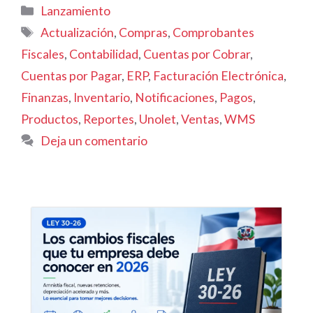
Categorías
Lanzamiento
Etiquetas
Actualización
,
Compras
,
Comprobantes
Fiscales
,
Contabilidad
,
Cuentas por Cobrar
,
Cuentas por Pagar
,
ERP
,
Facturación Electrónica
,
Finanzas
,
Inventario
,
Notificaciones
,
Pagos
,
Productos
,
Reportes
,
Unolet
,
Ventas
,
WMS
Deja un comentario